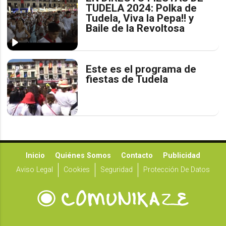
TUDELA 2024: Polka de
Tudela, Viva la Pepa!! y
Baile de la Revoltosa
Este es el programa de
fiestas de Tudela
Inicio
Quiénes Somos
Contacto
Publicidad
Aviso Legal
Cookies
Seguridad
Protección De Datos