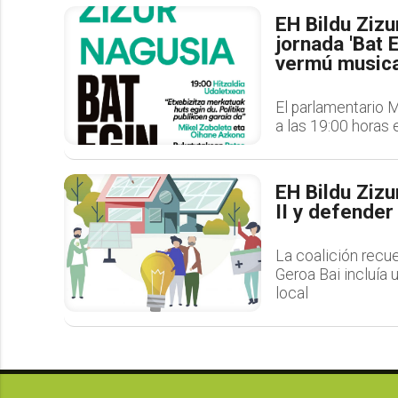
EH Bildu Zizu
jornada 'Bat 
vermú music
El parlamentario 
a las 19:00 horas 
EH Bildu Zizu
II y defende
La coalición recue
Geroa Bai incluía 
local