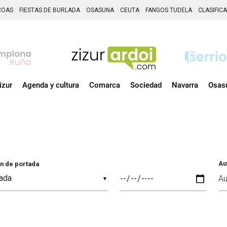
COAS
FIESTAS DE BURLADA
OSASUNA
CEUTA
FANGOS TUDELA
CLASIFIC
izur
Agenda y cultura
Comarca
Sociedad
Navarra
Osas
Au
n de portada
▼