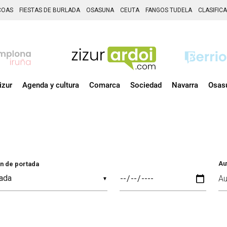
COAS
FIESTAS DE BURLADA
OSASUNA
CEUTA
FANGOS TUDELA
CLASIFIC
izur
Agenda y cultura
Comarca
Sociedad
Navarra
Osas
Au
n de portada
▼