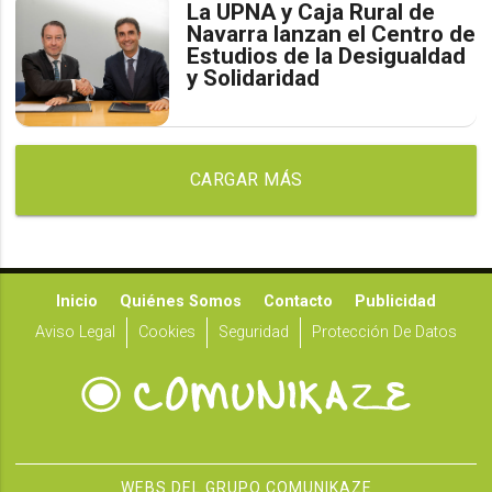
La UPNA y Caja Rural de
Navarra lanzan el Centro de
Estudios de la Desigualdad
y Solidaridad
CARGAR MÁS
Inicio
Quiénes Somos
Contacto
Publicidad
Aviso Legal
Cookies
Seguridad
Protección De Datos
WEBS DEL GRUPO COMUNIKAZE