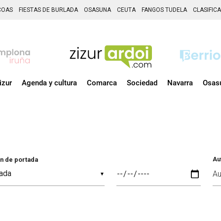
COAS
FIESTAS DE BURLADA
OSASUNA
CEUTA
FANGOS TUDELA
CLASIFIC
izur
Agenda y cultura
Comarca
Sociedad
Navarra
Osas
Au
n de portada
▼