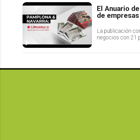
El Anuario d
de empresas 
La publicación co
negocios con 21 